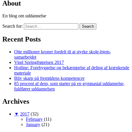
About
En blog om uddannelse
Search for:
Search
Recent Posts
Otte millioner kroner fordelt til at styrke skole-hjem-
samarbejdet
Vind Springfrøprisen 2017
Hotline: Forebyggelse og bekæmpelse af deling af krænkende
materiale
Bliv skarp på fremtidens kompetencer
85 procent af dem, som starter på en gymnasial uddannelse,
fuldfører uddannelsen
Archives
▼
2017
(32)
February
(11)
January
(21)