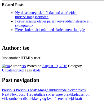
Related Posts
Ny datastrategi skal få data ud at arbejde i
undervisningssektoren
Fortsat mange elever på erhvervsuddannelserne er i
skolepraktik
Flere skoler når i mål med skoledagens længde
Author:
tso
Just another HTMLy user.
Author
tso
Posted on
August 19, 2016
Category
Uncategorized
Tags
skole
Post navigation
Previous
Previous post:
Mange inkluderede elever trives
Next
Next post:
Trepartaftale sikrer unge praktikpladser og
virksomheder tilstrækkelig og kvalificeret arbejdskraft